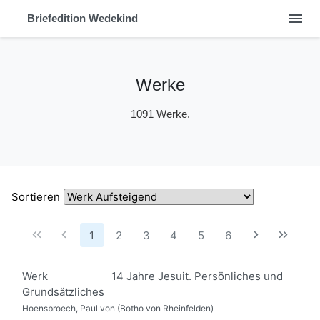
menu
Briefedition Wedekind
Werke
1091 Werke.
Sortieren
1
2
3
4
5
6
Werk
14 Jahre Jesuit. Persönliches und
Grundsätzliches
Hoensbroech, Paul von (Botho von Rheinfelden)