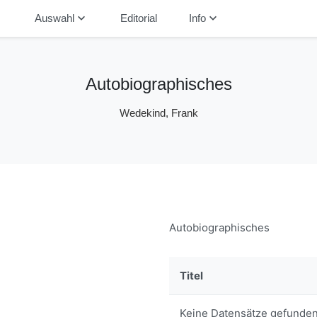
down
keyboard_arrow_down
keyboard_arrow_down
Auswahl
Editorial
Info
Autobiographisches
Wedekind, Frank
Autobiographisches
Titel
Keine Datensätze gefunden