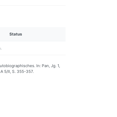
Status
.
tobiographisches. In: Pan, Jg. 1,
SA 5/II, S. 355-357.