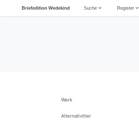
keyboard_arrow_down
keyboard_arrow_
Briefedition Wedekind
Suche
Register
Werk
Alternativtitel