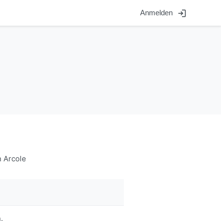
login
Anmelden
n Arcole
.