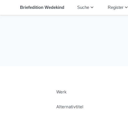
keyboard_arrow_down
keyboard_arrow_
Briefedition Wedekind
Suche
Register
Werk
Alternativtitel