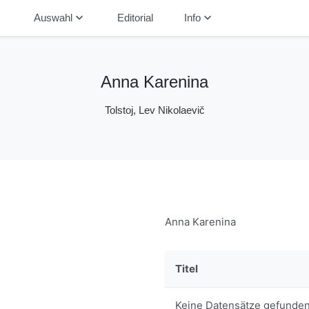
down
keyboard_arrow_down
keyboard_arrow_down
Auswahl
Editorial
Info
Anna Karenina
Tolstoj, Lev Nikolaevič
Anna Karenina
Titel
Keine Datensätze gefunden