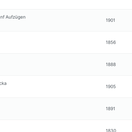
fünf Aufzügen
1901
1856
1888
cka
1905
1891
1830