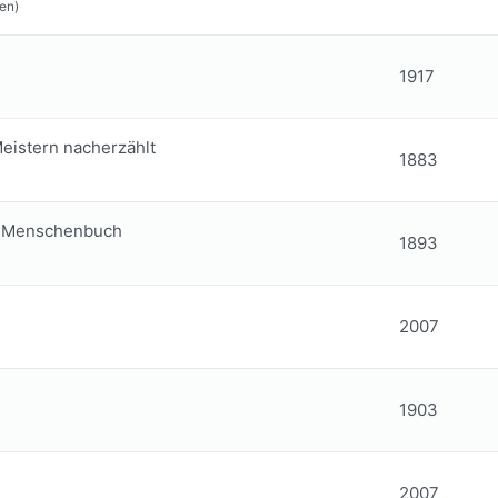
en)
1917
eistern nacherzählt
1883
d-Menschenbuch
1893
2007
1903
2007