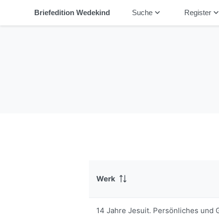
keyboard_arrow_down
keyboard_arrow_
Briefedition Wedekind
Suche
Register
Werk
14 Jahre Jesuit. Persönliches und 