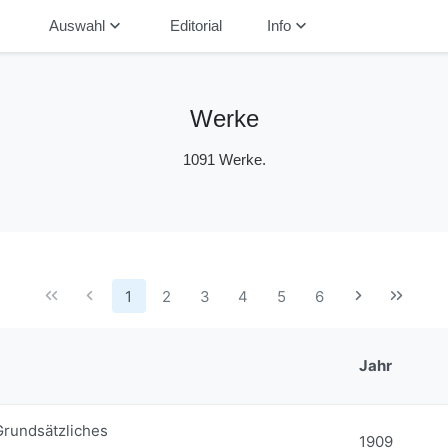
down
keyboard_arrow_down
keyboard_arrow_down
Auswahl
Editorial
Info
Werke
1091 Werke.
1
2
3
4
5
6
Jahr
Grundsätzliches
1909