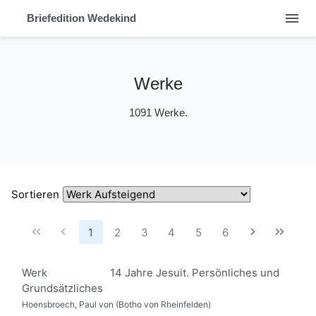
menu
Briefedition Wedekind
Werke
1091 Werke.
Sortieren
1
2
3
4
5
6
Werk
14 Jahre Jesuit. Persönliches und
Grundsätzliches
Hoensbroech, Paul von (Botho von Rheinfelden)