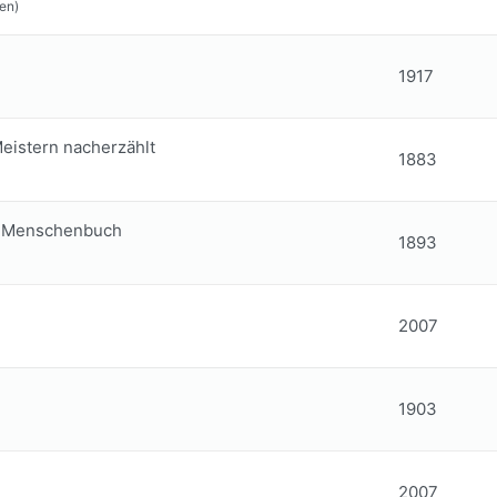
en)
1917
eistern nacherzählt
1883
d-Menschenbuch
1893
2007
1903
2007