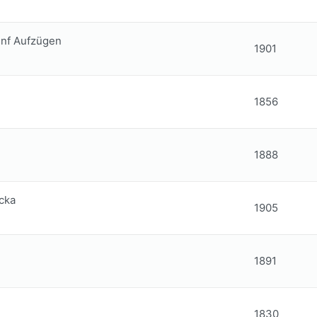
fünf Aufzügen
1901
1856
1888
cka
1905
1891
1830