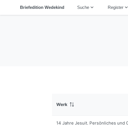
keyboard_arrow_down
keyboard_arrow_
Briefedition Wedekind
Suche
Register
Werk
14 Jahre Jesuit. Persönliches und 