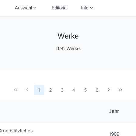
down
keyboard_arrow_down
keyboard_arrow_down
Auswahl
Editorial
Info
Werke
1091 Werke.
1
2
3
4
5
6
Jahr
Grundsätzliches
1909