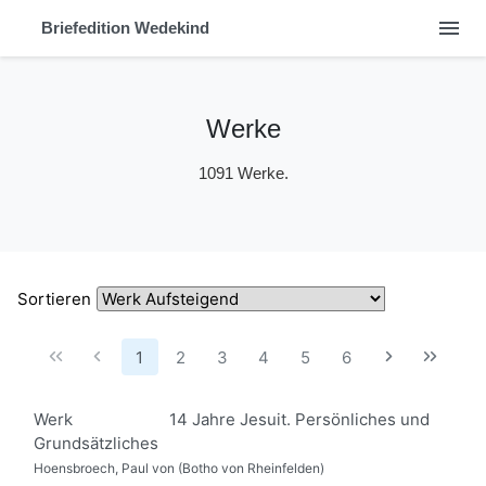
menu
Briefedition Wedekind
Werke
1091 Werke.
Sortieren
1
2
3
4
5
6
Werk
14 Jahre Jesuit. Persönliches und
Grundsätzliches
Hoensbroech, Paul von (Botho von Rheinfelden)