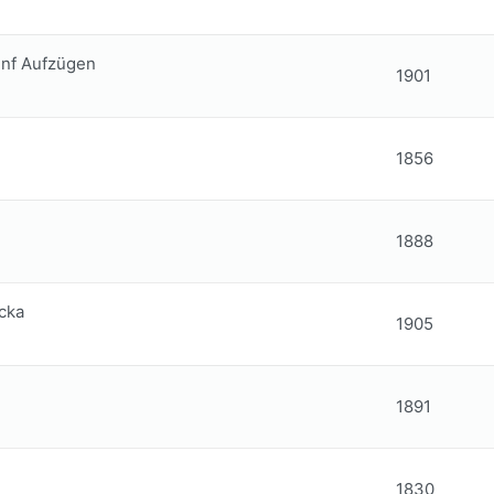
fünf Aufzügen
1901
1856
1888
cka
1905
1891
1830