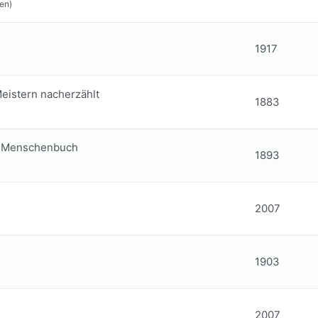
en)
1917
eistern nacherzählt
1883
d-Menschenbuch
1893
2007
1903
2007