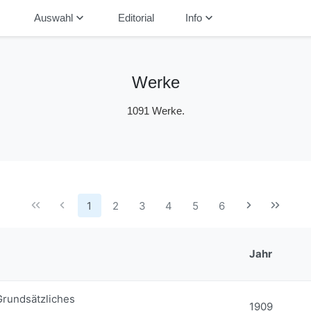
down
keyboard_arrow_down
keyboard_arrow_down
Auswahl
Editorial
Info
Werke
1091 Werke.
1
2
3
4
5
6
Jahr
Grundsätzliches
1909