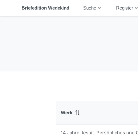
keyboard_arrow_down
keyboard_arrow_
Briefedition Wedekind
Suche
Register
Werk
14 Jahre Jesuit. Persönliches und 