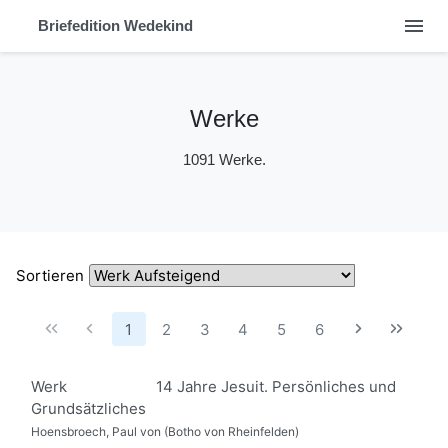
menu
Briefedition Wedekind
Werke
1091 Werke.
Sortieren
1
2
3
4
5
6
Werk
14 Jahre Jesuit. Persönliches und
Grundsätzliches
Hoensbroech, Paul von (Botho von Rheinfelden)