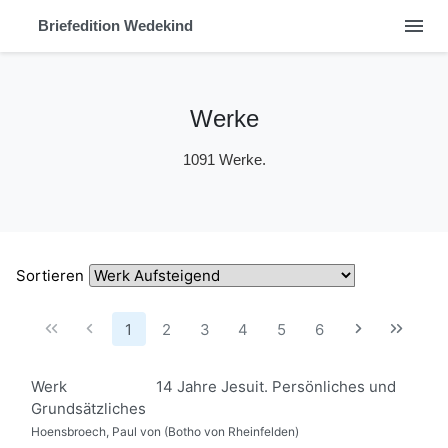
menu
Briefedition Wedekind
Werke
1091 Werke.
Sortieren
1
2
3
4
5
6
Werk
14 Jahre Jesuit. Persönliches und
Grundsätzliches
Hoensbroech, Paul von (Botho von Rheinfelden)