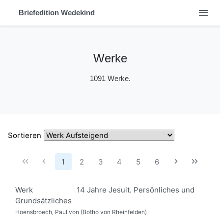
menu
Briefedition Wedekind
Werke
1091 Werke.
Sortieren
1
2
3
4
5
6
Werk
14 Jahre Jesuit. Persönliches und
Grundsätzliches
Hoensbroech, Paul von (Botho von Rheinfelden)