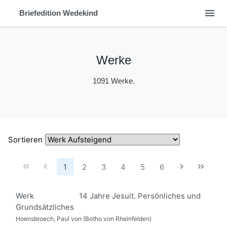
menu
Briefedition Wedekind
Werke
1091 Werke.
Sortieren
1
2
3
4
5
6
Werk
14 Jahre Jesuit. Persönliches und
Grundsätzliches
Hoensbroech, Paul von (Botho von Rheinfelden)