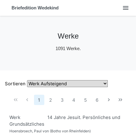
menu
Briefedition Wedekind
Werke
1091 Werke.
Sortieren
1
2
3
4
5
6
Werk
14 Jahre Jesuit. Persönliches und
Grundsätzliches
Hoensbroech, Paul von (Botho von Rheinfelden)