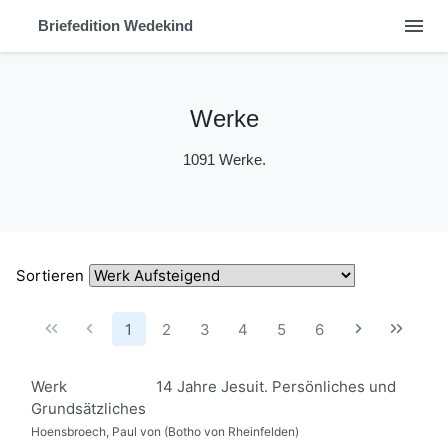
menu
Briefedition Wedekind
Werke
1091 Werke.
Sortieren
1
2
3
4
5
6
Werk
14 Jahre Jesuit. Persönliches und
Grundsätzliches
Hoensbroech, Paul von (Botho von Rheinfelden)