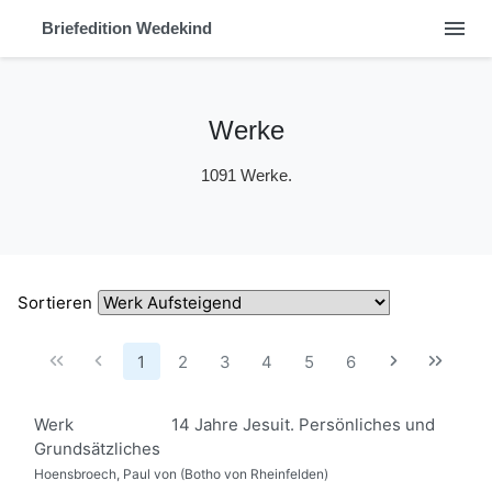
menu
Briefedition Wedekind
Werke
1091 Werke.
Sortieren
1
2
3
4
5
6
Werk
14 Jahre Jesuit. Persönliches und
Grundsätzliches
Hoensbroech, Paul von (Botho von Rheinfelden)