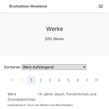
menu
Briefedition Wedekind
Werke
1091 Werke.
Sortieren
1
2
3
4
5
6
Werk
14 Jahre Jesuit. Persönliches und
Grundsätzliches
Hoensbroech, Paul von (Botho von Rheinfelden)