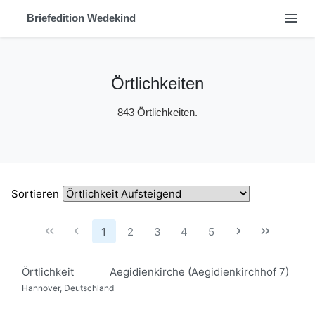
menu
Briefedition Wedekind
Örtlichkeiten
843 Örtlichkeiten.
Sortieren
1
2
3
4
5
Örtlichkeit
Aegidienkirche (Aegidienkirchhof 7)
Hannover, Deutschland