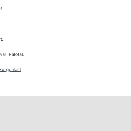
t.
t.
ári Palota).
/Burgpalast