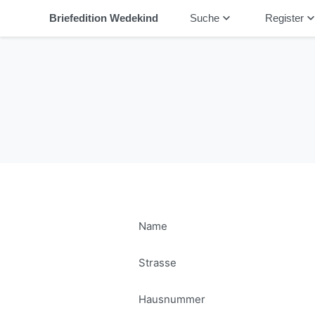
keyboard_arrow_down
keyboard_arrow_
Briefedition Wedekind
Suche
Register
Name
Strasse
Hausnummer