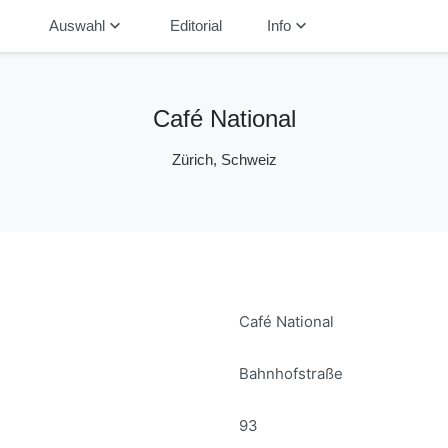
down
keyboard_arrow_down
keyboard_arrow_down
Auswahl
Editorial
Info
Café National
Zürich, Schweiz
Café National
Bahnhofstraße
93