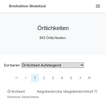
menu
Briefedition Wedekind
Örtlichkeiten
843 Örtlichkeiten.
Sortieren
1
2
3
4
5
Örtlichkeit
Aegidienkirche (Aegidienkirchhof 7)
Hannover, Deutschland