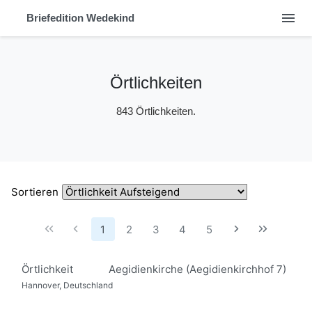
menu
Briefedition Wedekind
Örtlichkeiten
843 Örtlichkeiten.
Sortieren
1
2
3
4
5
Örtlichkeit
Aegidienkirche (Aegidienkirchhof 7)
Hannover, Deutschland