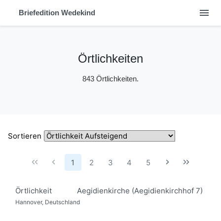
menu
Briefedition Wedekind
Örtlichkeiten
843 Örtlichkeiten.
Sortieren
1
2
3
4
5
Örtlichkeit
Aegidienkirche (Aegidienkirchhof 7)
Hannover, Deutschland