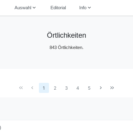
down
keyboard_arrow_down
keyboard_arrow_down
Auswahl
Editorial
Info
Örtlichkeiten
843 Örtlichkeiten.
1
2
3
4
5
)