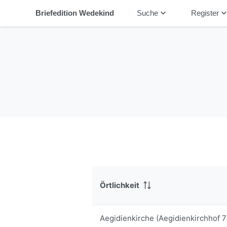
keyboard_arrow_down
keyboard_arrow_
Briefedition Wedekind
Suche
Register
Örtlichkeit
Aegidienkirche (Aegidienkirchhof 7