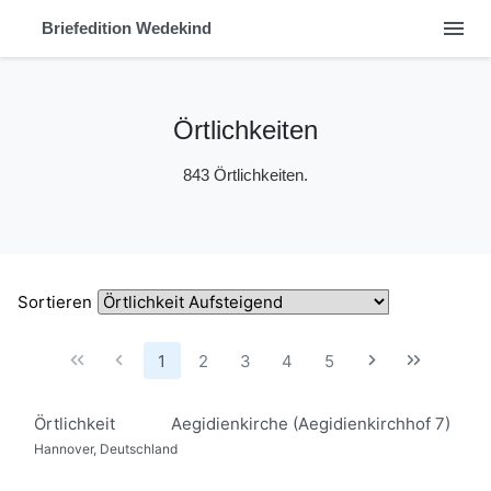
menu
Briefedition Wedekind
Örtlichkeiten
843 Örtlichkeiten.
Sortieren
1
2
3
4
5
Örtlichkeit
Aegidienkirche (Aegidienkirchhof 7)
Hannover, Deutschland