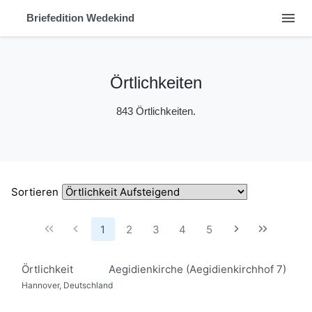
menu
Briefedition Wedekind
Örtlichkeiten
843 Örtlichkeiten.
Sortieren
1
2
3
4
5
Örtlichkeit
Aegidienkirche (Aegidienkirchhof 7)
Hannover, Deutschland