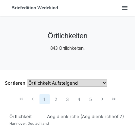
menu
Briefedition Wedekind
Örtlichkeiten
843 Örtlichkeiten.
Sortieren
1
2
3
4
5
Örtlichkeit
Aegidienkirche (Aegidienkirchhof 7)
Hannover, Deutschland