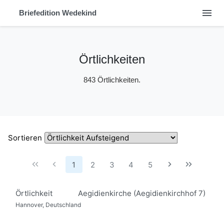
menu
Briefedition Wedekind
Örtlichkeiten
843 Örtlichkeiten.
Sortieren
1
2
3
4
5
Örtlichkeit
Aegidienkirche (Aegidienkirchhof 7)
Hannover, Deutschland