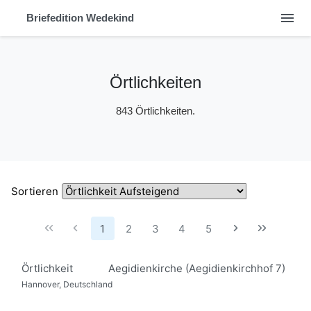
menu
Briefedition Wedekind
Örtlichkeiten
843 Örtlichkeiten.
Sortieren
1
2
3
4
5
Örtlichkeit
Aegidienkirche (Aegidienkirchhof 7)
Hannover, Deutschland