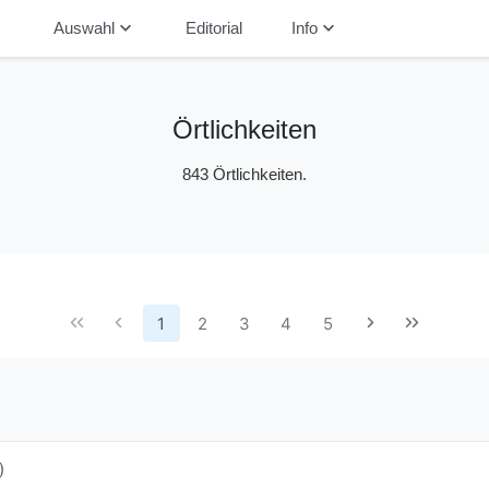
down
keyboard_arrow_down
keyboard_arrow_down
Auswahl
Editorial
Info
Örtlichkeiten
843 Örtlichkeiten.
1
2
3
4
5
)