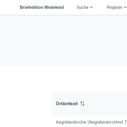
keyboard_arrow_down
keyboard_arrow_
Briefedition Wedekind
Suche
Register
Örtlichkeit
Aegidienkirche (Aegidienkirchhof 7