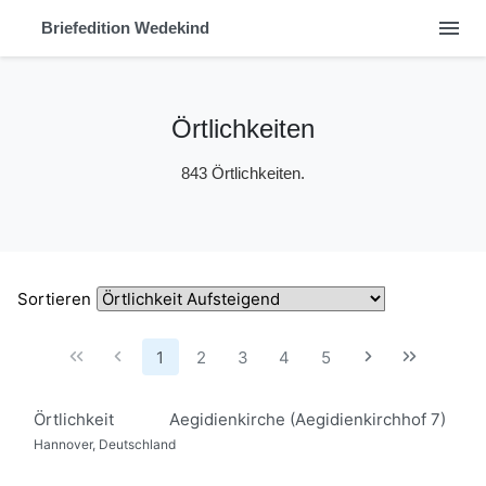
menu
Briefedition Wedekind
Örtlichkeiten
843 Örtlichkeiten.
Sortieren
1
2
3
4
5
Örtlichkeit
Aegidienkirche (Aegidienkirchhof 7)
Hannover, Deutschland