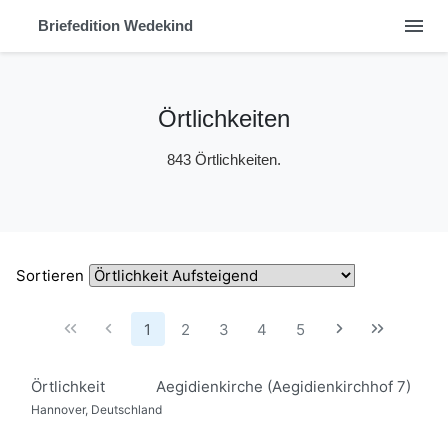
menu
Briefedition Wedekind
Örtlichkeiten
843 Örtlichkeiten.
Sortieren
1
2
3
4
5
Örtlichkeit
Aegidienkirche (Aegidienkirchhof 7)
Hannover, Deutschland