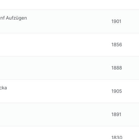
fünf Aufzügen
1901
1856
1888
cka
1905
1891
1830