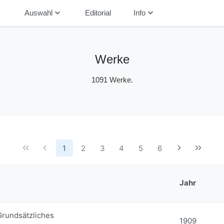
down
keyboard_arrow_down
keyboard_arrow_down
Auswahl
Editorial
Info
Werke
1091 Werke.
1
2
3
4
5
6
Jahr
Grundsätzliches
1909