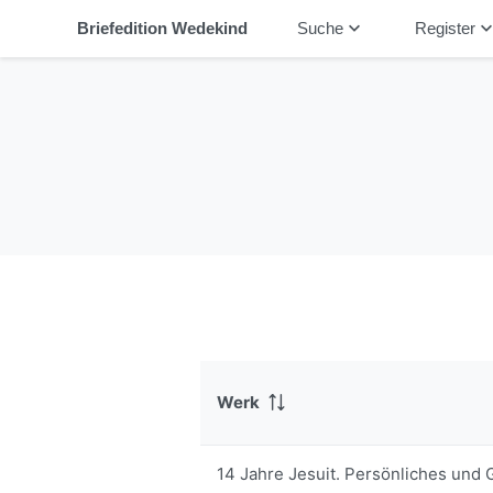
keyboard_arrow_down
keyboard_arrow_
Briefedition Wedekind
Suche
Register
Werk
14 Jahre Jesuit. Persönliches und 