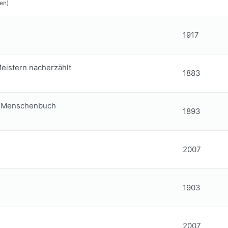
en)
1917
eistern nacherzählt
1883
d-Menschenbuch
1893
2007
1903
2007