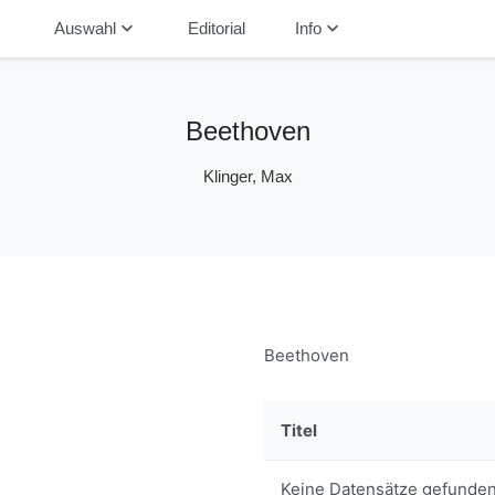
down
keyboard_arrow_down
keyboard_arrow_down
Auswahl
Editorial
Info
Beethoven
Klinger, Max
Beethoven
Titel
Keine Datensätze gefunden