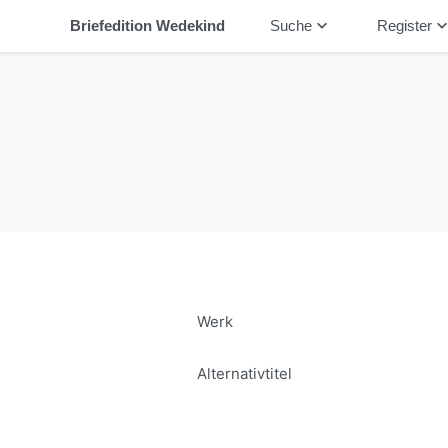
keyboard_arrow_down
keyboard_arrow_
Briefedition Wedekind
Suche
Register
Werk
Alternativtitel