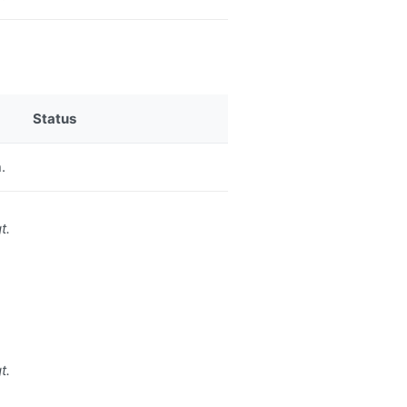
Status
.
t.
t.