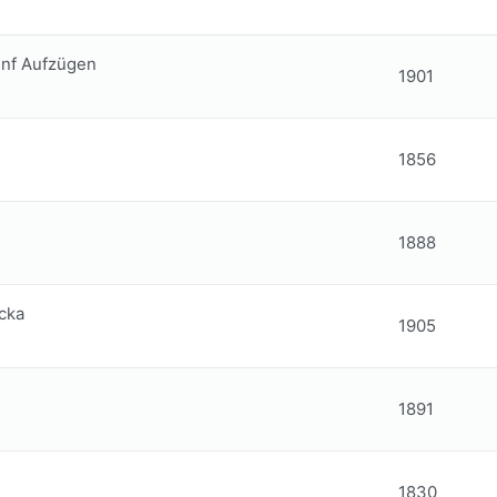
fünf Aufzügen
1901
1856
1888
cka
1905
1891
1830