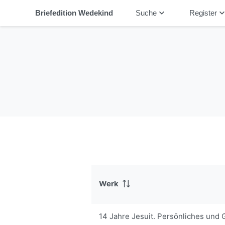
keyboard_arrow_down
keyboard_arrow_
Briefedition Wedekind
Suche
Register
Werk
14 Jahre Jesuit. Persönliches und 