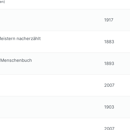
en)
1917
eistern nacherzählt
1883
d-Menschenbuch
1893
2007
1903
2007