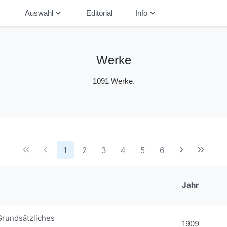
down
keyboard_arrow_down
keyboard_arrow_down
Auswahl
Editorial
Info
Werke
1091 Werke.
1
2
3
4
5
6
Jahr
Grundsätzliches
1909