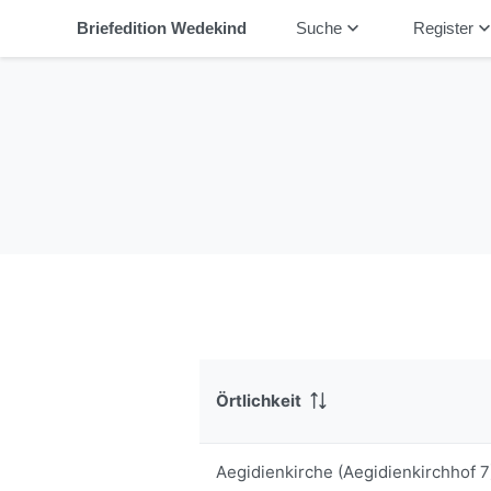
keyboard_arrow_down
keyboard_arrow_
Briefedition Wedekind
Suche
Register
Örtlichkeit
Aegidienkirche (Aegidienkirchhof 7