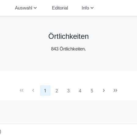
down
keyboard_arrow_down
keyboard_arrow_down
Auswahl
Editorial
Info
Örtlichkeiten
843 Örtlichkeiten.
1
2
3
4
5
)