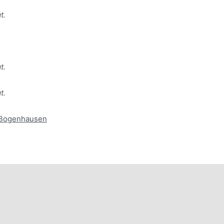
t.
t.
t.
i/Bogenhausen