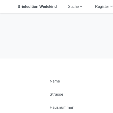
keyboard_arrow_down
keyboard_arrow_
Briefedition Wedekind
Suche
Register
Name
Strasse
Hausnummer