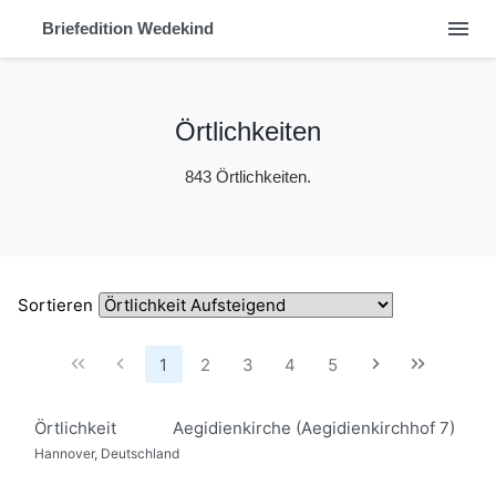
menu
Briefedition Wedekind
Örtlichkeiten
843 Örtlichkeiten.
Sortieren
1
2
3
4
5
Örtlichkeit
Aegidienkirche (Aegidienkirchhof 7)
Hannover, Deutschland