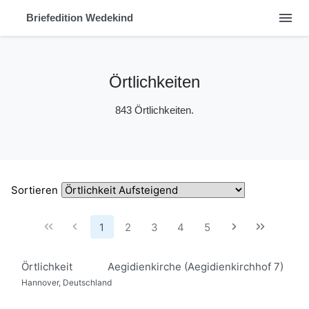
menu
Briefedition Wedekind
Örtlichkeiten
843 Örtlichkeiten.
Sortieren
1
2
3
4
5
Örtlichkeit
Aegidienkirche (Aegidienkirchhof 7)
Hannover, Deutschland