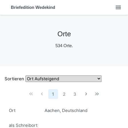
menu
Briefedition Wedekind
Orte
534 Orte.
Sortieren
1
2
3
Ort
Aachen, Deutschland
als Schreibort