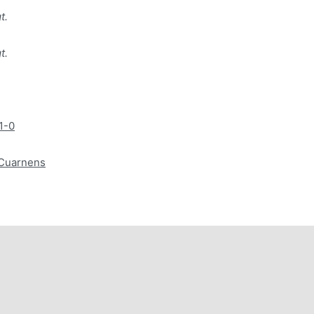
t.
t.
1-0
i/Cuarnens