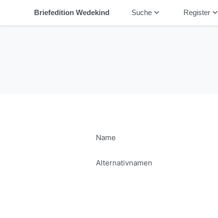
keyboard_arrow_down
keyboard_arrow_
Briefedition Wedekind
Suche
Register
Name
Alternativnamen