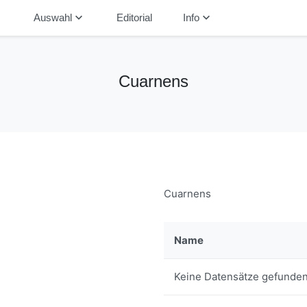
down
keyboard_arrow_down
keyboard_arrow_down
Auswahl
Editorial
Info
Cuarnens
Cuarnens
Name
Keine Datensätze gefunden