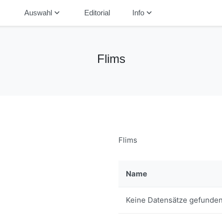
down
keyboard_arrow_down
keyboard_arrow_down
Auswahl
Editorial
Info
Flims
Flims
Name
Keine Datensätze gefunden