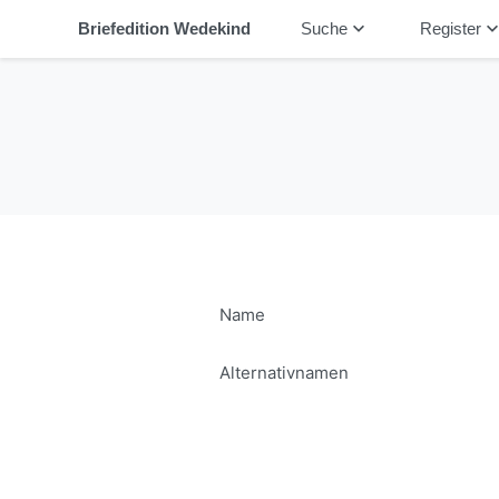
keyboard_arrow_down
keyboard_arrow_
Briefedition Wedekind
Suche
Register
Name
Alternativnamen