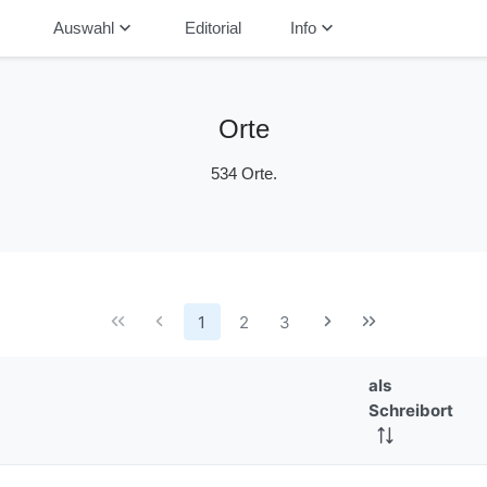
down
keyboard_arrow_down
keyboard_arrow_down
Auswahl
Editorial
Info
Orte
534 Orte.
1
2
3
als
Schreibort