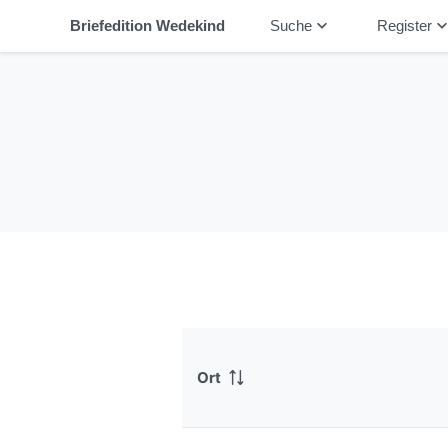
keyboard_arrow_down
keyboard_arrow_
Briefedition Wedekind
Suche
Register
Ort