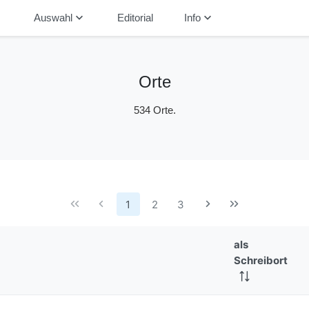
down
keyboard_arrow_down
keyboard_arrow_down
Auswahl
Editorial
Info
Orte
534 Orte.
1
2
3
als
Schreibort