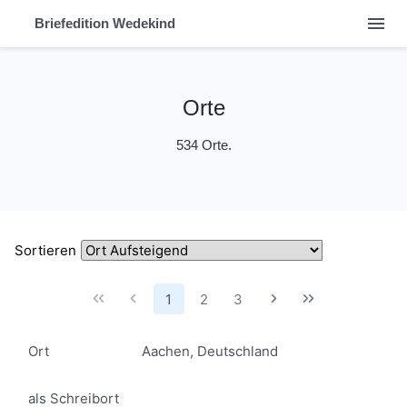
menu
Briefedition Wedekind
Orte
534 Orte.
Sortieren
1
2
3
Ort
Aachen, Deutschland
als Schreibort