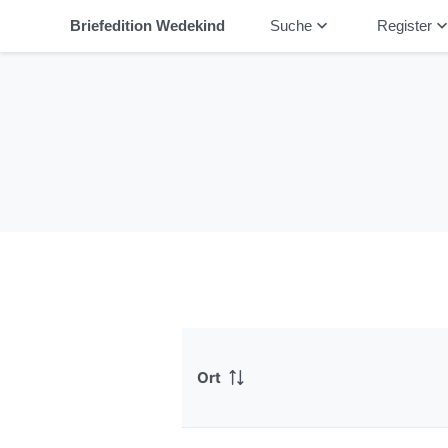
keyboard_arrow_down
keyboard_arrow_
Briefedition Wedekind
Suche
Register
Ort