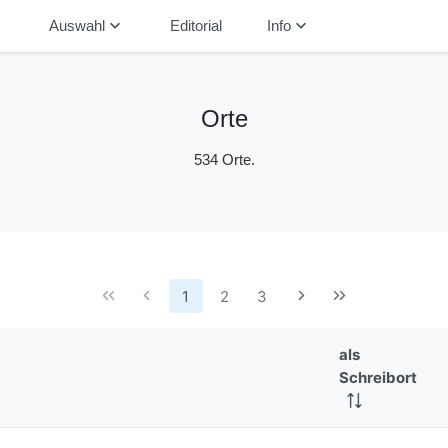
down
keyboard_arrow_down
keyboard_arrow_down
Auswahl
Editorial
Info
Orte
534 Orte.
1
2
3
als
Schreibort