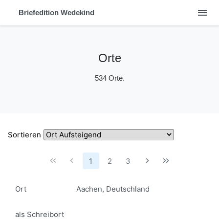
menu
Briefedition Wedekind
Orte
534 Orte.
Sortieren
1
2
3
Ort
Aachen, Deutschland
als Schreibort