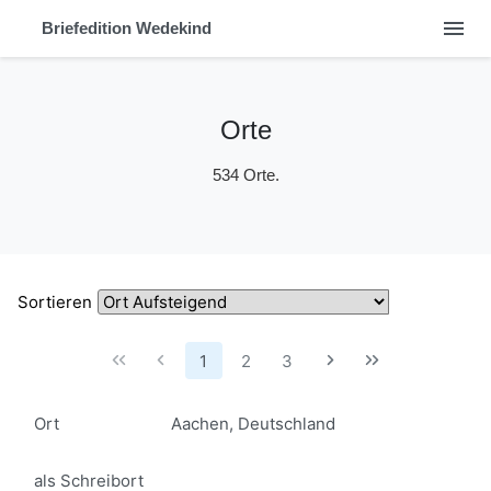
menu
Briefedition Wedekind
Orte
534 Orte.
Sortieren
1
2
3
Ort
Aachen, Deutschland
als Schreibort