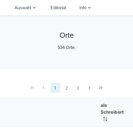
down
keyboard_arrow_down
keyboard_arrow_down
Auswahl
Editorial
Info
Orte
534 Orte.
1
2
3
als
Schreibort