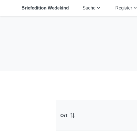
keyboard_arrow_down
keyboard_arrow_
Briefedition Wedekind
Suche
Register
Ort