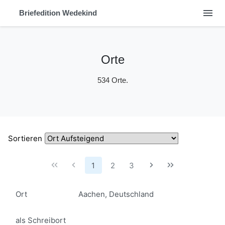
menu
Briefedition Wedekind
Orte
534 Orte.
Sortieren
1
2
3
Ort
Aachen, Deutschland
als Schreibort